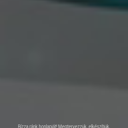
Bízza ránk honlapját! Megtervezzük, elkészítjük,