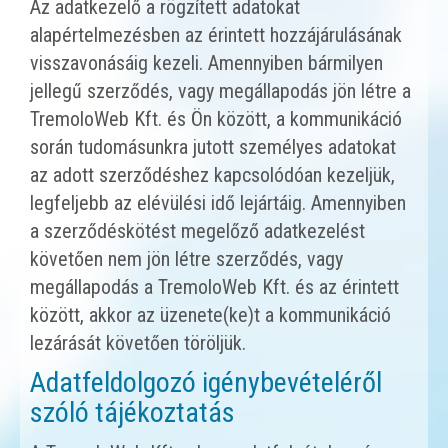
Az adatkezelő a rögzített adatokat
alapértelmezésben az érintett hozzájárulásának
visszavonásáig kezeli. Amennyiben bármilyen
jellegű szerződés, vagy megállapodás jön létre a
TremoloWeb Kft. és Ön között, a kommunikáció
során tudomásunkra jutott személyes adatokat
az adott szerződéshez kapcsolódóan kezeljük,
legfeljebb az elévülési idő lejártáig. Amennyiben
a szerződéskötést megelőző adatkezelést
követően nem jön létre szerződés, vagy
megállapodás a TremoloWeb Kft. és az érintett
között, akkor az üzenete(ke)t a kommunikáció
lezárását követően töröljük.
Adatfeldolgozó igénybevételéről
szóló tájékoztatás