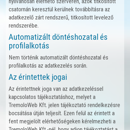
nyilvánosan elérhető szerveren, azok titkosított
csatornán keresztül kerülnek továbbításra az
adatkezelő zárt rendszerű, titkosított levelező
rendszerébe.
Automatizált döntéshozatal és
profilalkotás
Nem történik automatizált döntéshozatal és
profilalkotás az adatkezelés során.
Az érintettek jogai
Az érintettnek joga van az adatkezeléssel
kapcsolatos tájékoztatáshoz, melyet a
TremoloWeb Kft. jelen tájékoztató rendelkezésre
bocsátása útján teljesít. Ezen felül az érintett a
fent megjelölt elérhetőségeken kérelmezheti a
TremoloWeb Kft.-nél, hogy adjon tájékoztatást a