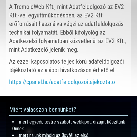
A TremoloWeb Kft., mint Adatfeldolgozó az EV2
Kft.-vel együttműködésben, az EV2 Kft.
erőforrásait használva végzi az adatfeldolgozás
technikai folyamatát. Ebből kifolyológ az
Adatkezelsi folyamatban közvetlenül az EV2 Kft.,
mint Adatkezelő jelenik meg.
Az ezzel kapcsolatos teljes körű adafeldolgozói
tájékoztató az alábbi hivatkozáson érhető el:
https://cpanel.hu/adatfeldolgozoitajekoztato
Miért válasszon bennünket?
mert egyedi, testre szabott weblapot, dizájnt készítünk
Önnek
mert nálunk mindig az ügyfél az első