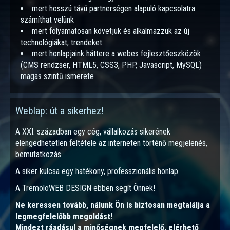
mert hosszú távú partnerségen alapuló kapcsolatra
számíthat velünk
mert folyamatosan követjük és alkalmazzuk az új
technológiákat, trendeket
mert honlapjaink háttere a webes fejlesztőeszközök
(CMS rendzser, HTML5, CSS3, PHP, Javascript, MySQL)
magas szintű ismerete
Weblap: út a sikerhez!
A XXI. században egy cég, vállalkozás sikerének
elengedhetetlen feltétele az interneten történő megjelenés,
bemutatkozás.
A siker kulcsa egy hatékony, professzionális honlap.
A TremoloWEB DESIGN ebben segít Önnek!
Ne keressen tovább, nálunk Ön is biztosan megtalálja a
legmegfelelőbb megoldást!
Mindezt ráadásul a minőségnek megfelelő, elérhető