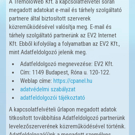
A TremoloWeb Kft. a kapcsolatfelvétel során
megadott adatokat e-mail és tárhely szolgáltató
partnere által biztosított szerverek
közreműködésével valósítja meg. E-mail és
tárhely szolgáltató partnerünk az EV2 Internet
Kft. Ebből kifolyólag a folyamatban az EV2 Kft.,
mint Adatfeldolgozó jelenik meg.
Adatfeldolgozó megnevezése: EV2 Kft.
Cím: 1149 Budapest, Róna u. 120-122.
Weblap címe:
https://cpanel.hu
adatvédelmi szabályzat
adatfeldolgozói tájékoztató
A kapcsolatfelvételi űrlapon megadott adatok
titkosított továbbítása Adatfeldolgozó partnerünk
levelezőszerverének közreműködésével történik.
Adatfeldolgozó(i)nk a megadott személyes